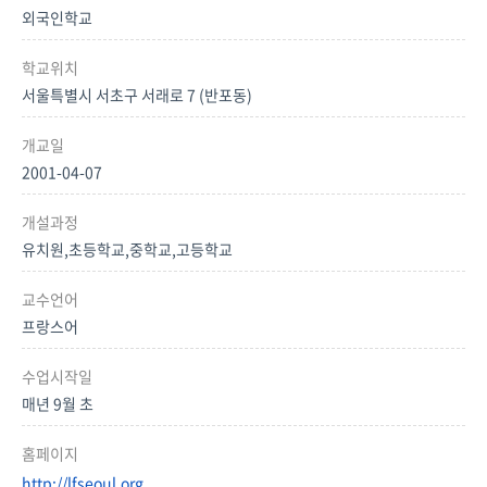
외국인학교
학교위치
서울특별시 서초구 서래로 7 (반포동)
개교일
2001-04-07
개설과정
유치원,초등학교,중학교,고등학교
교수언어
프랑스어
수업시작일
매년 9월 초
홈페이지
http://lfseoul.org